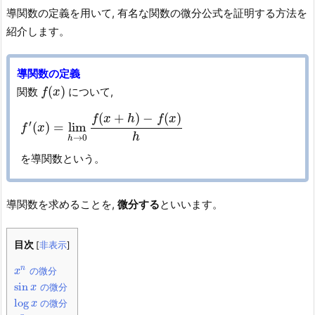
導関数の定義を用いて, 有名な関数の微分公式を証明する方法を
紹介します。
導関数の定義
(
)
関数
について,
f
f
(
x
x
)
(
+
)
−
(
)
f
x
h
f
x
′
(
)
=
lim
f
f
′
(
x
)
x
=
lim
h
→
0
f
(
x
+
h
)
−
f
(
x
)
h
h
→
0
h
を導関数という。
導関数を求めることを,
微分する
といいます。
目次
[
非表示
]
n
の微分
x
x
n
sin
の微分
sin
x
x
log
の微分
log
x
x