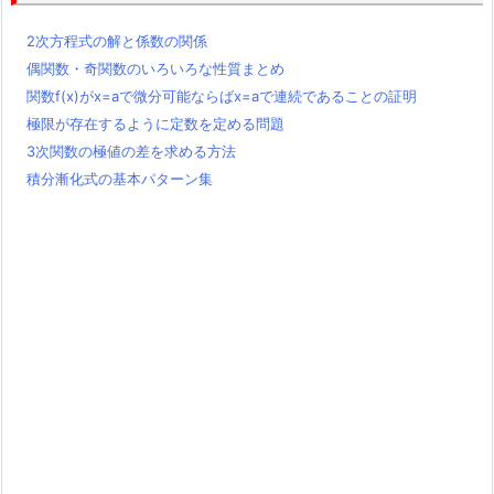
2次方程式の解と係数の関係
偶関数・奇関数のいろいろな性質まとめ
関数f(x)がx=aで微分可能ならばx=aで連続であることの証明
極限が存在するように定数を定める問題
3次関数の極値の差を求める方法
積分漸化式の基本パターン集