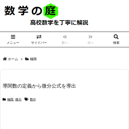
メニュー
サイドバー
前へ
次へ
検索
ホーム
>
極限
導関数の定義から微分公式を導出
極限
,
微分
数Ⅲ