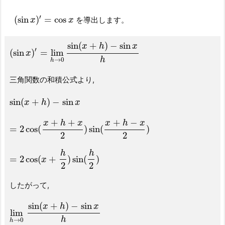
′
(
sin
)
=
cos
を導出します。
(
sin
x
)
′
=
x
cos
x
x
sin
(
+
)
−
sin
x
h
x
′
(
sin
)
=
lim
(
sin
x
x
)
′
=
lim
h
→
0
sin
(
x
+
h
)
−
sin
x
h
h
→
0
h
三角関数の和積公式より,
sin
(
+
)
−
sin
sin
(
x
x
+
h
)
−
h
sin
x
x
+
+
+
−
x
h
x
x
h
x
=
2
cos
(
)
sin
(
)
=
2
cos
(
x
+
h
+
x
2
)
sin
(
x
+
h
−
x
2
)
2
2
h
h
=
2
cos
(
+
)
sin
(
)
=
2
cos
(
x
+
x
h
2
)
sin
(
h
2
)
2
2
したがって,
sin
(
+
)
−
sin
x
h
x
lim
lim
h
→
0
sin
(
x
+
h
)
−
sin
x
h
h
→
0
h