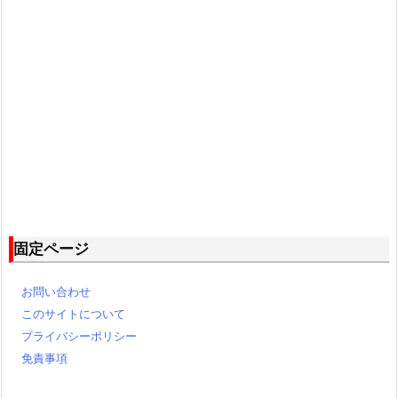
固定ページ
お問い合わせ
このサイトについて
プライバシーポリシー
免責事項