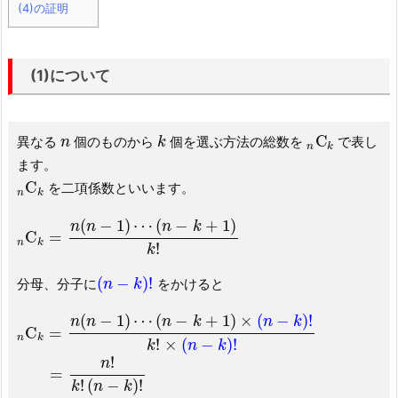
(4)の証明
(1)について
C
異なる
個のものから
個を選ぶ方法の総数を
で表し
n
n
k
k
n
C
k
n
k
ます。
C
を二項係数といいます。
n
C
k
n
k
(
−
1
)
⋯
(
−
+
1
)
n
n
n
k
C
=
n
C
k
=
n
(
n
−
1
)
⋯
(
n
−
k
+
1
)
k
!
n
k
!
k
(
−
)
!
分母、分子に
をかけると
(
n
n
−
k
)
!
k
(
−
1
)
⋯
(
−
+
1
)
×
(
−
)
!
n
n
n
k
n
k
C
=
n
C
k
=
n
(
n
−
1
)
⋯
(
n
−
k
+
1
)
×
(
n
−
k
)
!
k
!
×
(
n
−
k
)
!
n
k
!
×
(
−
)
!
k
n
k
!
n
=
=
n
!
k
!
(
n
−
k
)
!
!
(
−
)
!
k
n
k