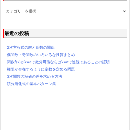
カ
テ
ゴ
リ
ー
最近の投稿
2次方程式の解と係数の関係
偶関数・奇関数のいろいろな性質まとめ
関数f(x)がx=aで微分可能ならばx=aで連続であることの証明
極限が存在するように定数を定める問題
3次関数の極値の差を求める方法
積分漸化式の基本パターン集