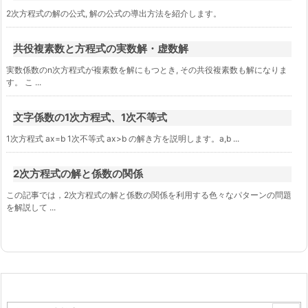
2次方程式の解の公式, 解の公式の導出方法を紹介します。
共役複素数と方程式の実数解・虚数解
実数係数のn次方程式が複素数を解にもつとき, その共役複素数も解になりま
す。 こ ...
文字係数の1次方程式、1次不等式
1次方程式 ax=b 1次不等式 ax>b の解き方を説明します。a,b ...
2次方程式の解と係数の関係
この記事では，2次方程式の解と係数の関係を利用する色々なパターンの問題
を解説して ...