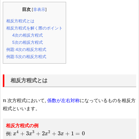
目次
[
非表示
]
相反方程式とは
相反方程式を解く際のポイント
4次の相反方程式
5次の相反方程式
例題:4次の相反方程式
例題:5次の相反方程式
相反方程式とは
次方程式において,
係数が左右対称
になっているものを相反方
n
n
程式といいます。
相反方程式の例
4
3
2
+
3
+
2
+
3
+
1
=
0
例:
x
x
4
+
3
x
3
x
+
2
x
2
+
x
3
x
+
1
=
0
x