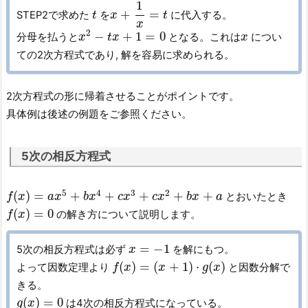
1
+
=
STEP2で求めた
を
に代入する。
t
t
x
x
+
1
x
=
t
t
x
2
−
+
1
=
0
分母を払うと
となる。これは
につい
x
x
2
−
t
x
+
t
x
1
=
0
x
x
ての2次方程式であり, 解を容易に求められる。
2次方程式の形に帰着させることがポイントです。
具体例は後述の例題をご参照ください。
5次の相反方程式
5
4
3
2
(
)
=
+
+
+
+
+
とおいたとき
f
f
(
x
x
)
=
a
x
5
+
a
b
x
x
4
+
c
b
x
x
3
+
c
x
2
c
+
x
b
x
+
a
c
x
b
x
a
(
)
=
0
の解き方について説明します。
f
f
(
x
x
)
=
0
=
−
1
5次の相反方程式は必ず
を解にもつ。
x
x
=
−
1
(
)
=
(
+
1
)
⋅
(
)
よって因数定理より
と因数分解で
f
f
(
x
x
)
=
(
x
+
1
)
x
⋅
g
(
x
)
g
x
きる。
(
)
=
0
は4次の相反方程式になっている。
g
g
(
x
x
)
=
0