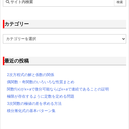
カテゴリー
カ
テ
ゴ
リ
ー
最近の投稿
2次方程式の解と係数の関係
偶関数・奇関数のいろいろな性質まとめ
関数f(x)がx=aで微分可能ならばx=aで連続であることの証明
極限が存在するように定数を定める問題
3次関数の極値の差を求める方法
積分漸化式の基本パターン集