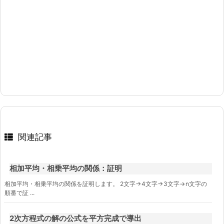
関連記事
相加平均・相乗平均の関係：証明
相加平均・相乗平均の関係を証明します。 2文字→4文字→3文字→n文字の
順番で証 ...
2次方程式の解の公式を平方完成で導出